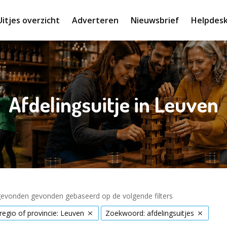
Uitjes overzicht
Adverteren
Nieuwsbrief
Helpdes
Afdelingsuitje in Leuven
 gevonden gevonden gebaseerd op de volgende filters
 regio of provincie: Leuven
Zoekwoord: afdelingsuitjes