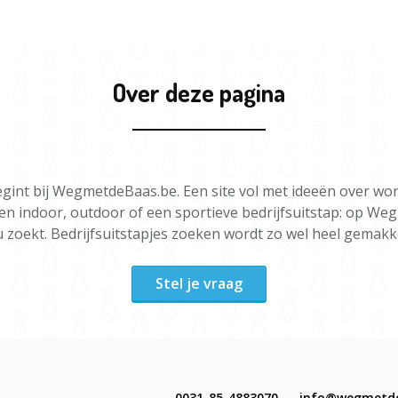
Over deze pagina
gint bij WegmetdeBaas.be. Een site vol met ideeën over wor
een indoor, outdoor of een sportieve bedrijfsuitstap: op We
u zoekt. Bedrijfsuitstapjes zoeken wordt zo wel heel gemakke
Stel je vraag
0031-85-4883070
info@wegmetd