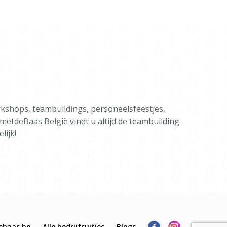
kshops, teambuildings, personeelsfeestjes,
gmetdeBaas België vindt u altijd de teambuilding
lijk!
ebaas.be
Alle bedrijfsuitjes
Blogs