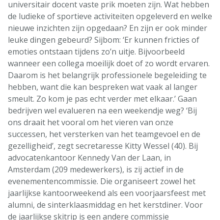
universitair docent vaste prik moeten zijn. Wat hebben
de ludieke of sportieve activiteiten opgeleverd en welke
nieuwe inzichten zijn opgedaan? En zijn er ook minder
leuke dingen gebeurd? Sijbom: ‘Er kunnen fricties of
emoties ontstaan tijdens zo’n uitje. Bijvoorbeeld
wanneer een collega moeilijk doet of zo wordt ervaren.
Daarom is het belangrijk professionele begeleiding te
hebben, want die kan bespreken wat vaak al langer
smeult. Zo kom je pas echt verder met elkaar.’ Gaan
bedrijven wel evalueren na een weekendje weg? ‘Bij
ons draait het vooral om het vieren van onze
successen, het versterken van het teamgevoel en de
gezelligheid’, zegt secretaresse Kitty Wessel (40). Bij
advocatenkantoor Kennedy Van der Laan, in
Amsterdam (209 medewerkers), is zij actief in de
evenementencommissie. Die organiseert zowel het
jaarlijkse kantoorweekend als een voorjaarsfeest met
alumni, de sinterklaasmiddag en het kerstdiner. Voor
de jaarlijkse skitrip is een andere commissie