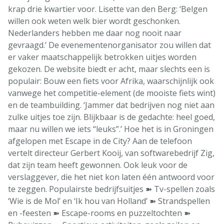
krap drie kwartier voor. Lisette van den Berg: ‘Belgen
willen ook weten welk bier wordt geschonken.
Nederlanders hebben me daar nog nooit naar
gevraagd.’ De evenementenorganisator zou willen dat
er vaker maatschappelijk betrokken uitjes worden
gekozen. De website biedt er acht, maar slechts een is
populair: Bouw een fiets voor Afrika, waarschijnlijk ook
vanwege het competitie-element (de mooiste fiets wint)
en de teambuilding. ‘Jammer dat bedrijven nog niet aan
zulke uitjes toe zijn. Blijkbaar is de gedachte: heel goed,
maar nu willen we iets “leuks”.’ Hoe het is in Groningen
afgelopen met Escape in de City? Aan de telefoon
vertelt directeur Gerbert Kooij, van softwarebedrijf Zig,
dat zijn team heeft gewonnen. Ook leuk voor de
verslaggever, die het niet kon laten één antwoord voor
te zeggen. Populairste bedrijfsuitjes ➽ Tv-spellen zoals
‘Wie is de Mol’ en ‘Ik hou van Holland’ ➽ Strandspellen
en -feesten ➽ Escape-rooms en puzzeltochten ➽