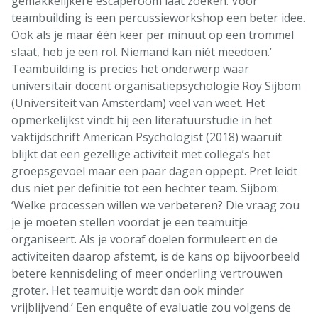
gemakkelijkere escaperoom laat zoeken. Voor
teambuilding is een percussieworkshop een beter idee.
Ook als je maar één keer per minuut op een trommel
slaat, heb je een rol. Niemand kan níét meedoen.’
Teambuilding is precies het onderwerp waar
universitair docent organisatiepsychologie Roy Sijbom
(Universiteit van Amsterdam) veel van weet. Het
opmerkelijkst vindt hij een literatuurstudie in het
vaktijdschrift American Psychologist (2018) waaruit
blijkt dat een gezellige activiteit met collega’s het
groepsgevoel maar een paar dagen oppept. Pret leidt
dus niet per definitie tot een hechter team. Sijbom:
‘Welke processen willen we verbeteren? Die vraag zou
je je moeten stellen voordat je een teamuitje
organiseert. Als je vooraf doelen formuleert en de
activiteiten daarop afstemt, is de kans op bijvoorbeeld
betere kennisdeling of meer onderling vertrouwen
groter. Het teamuitje wordt dan ook minder
vrijblijvend.’ Een enquête of evaluatie zou volgens de