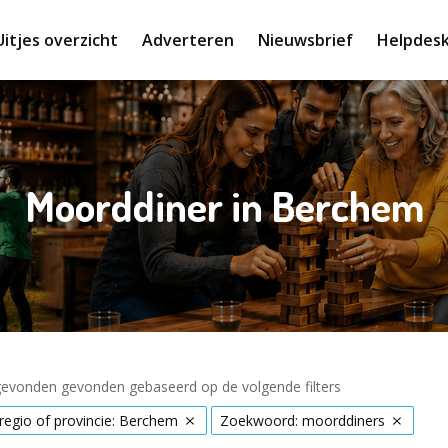
Uitjes overzicht
Adverteren
Nieuwsbrief
Helpdes
Moorddiner in Berchem
 gevonden gevonden gebaseerd op de volgende filters
 regio of provincie: Berchem
Zoekwoord: moorddiners