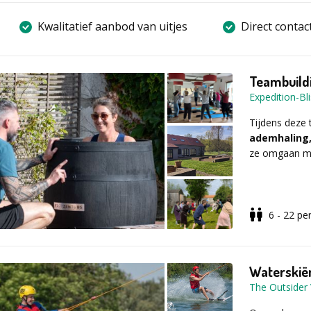
Kwalitatief aanbod van uitjes
Direct contac
Teambuildi
Expedition-Bl
Tijdens deze
ademhaling,
ze omgaan me
Het ijsbad is
6 - 22
pe
zichtbaar te m
rustig?
Alles gebeurt
veiligheid.
Waterskië
The Outsider