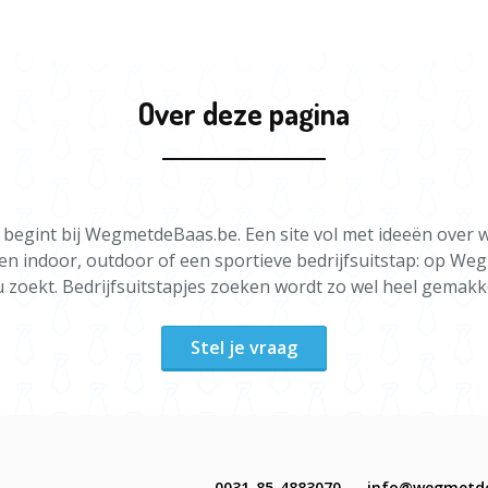
Duur: halve 
Groepsgroot
Over deze pagina
Locatie in o
begint bij WegmetdeBaas.be. Een site vol met ideeën over w
een indoor, outdoor of een sportieve bedrijfsuitstap: op We
u zoekt. Bedrijfsuitstapjes zoeken wordt zo wel heel gemakke
Stel je vraag
0031-85-4883070
info@wegmetd