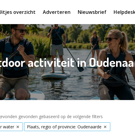
Uitjes overzicht
Adverteren
Nieuwsbrief
Helpdes
door activiteit in Oudena
 gevonden gevonden gebaseerd op de volgende filters
r water
Plaats, regio of provincie: Oudenaarde