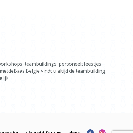
of volledige dag
te: ± 6–22 personen
verleg
orkshops, teambuildings, personeelsfeestjes,
gmetdeBaas België vindt u altijd de teambuilding
lijk!
ebaas.be
Alle bedrijfsuitjes
Blogs