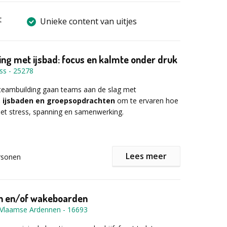
t
Unieke content van uitjes
ng met ijsbad: focus en kalmte onder druk
iss
-
25278
 teambuilding gaan teams aan de slag met
 ijsbaden en groepsopdrachten
om te ervaren hoe
t stress, spanning en samenwerking.
 geen stunt, maar een
praktische tool
om patronen
Lees meer
rsonen
aken: wie neemt leiding, wie blokkeert, wie blijft
vrijblijvend en begeleid
, met aandacht voor
n en/of wakeboarden
 Vlaamse Ardennen
-
16693