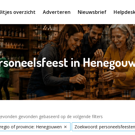
Uitjes overzicht
Adverteren
Nieuwsbrief
Helpdes
rsoneelsfeest in Henegou
 gevonden gevonden gebaseerd op de volgende filters
 regio of provincie: Henegouwen
Zoekwoord: personeelsfeeste