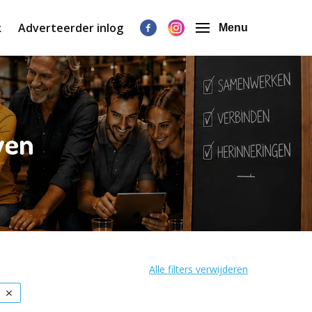
k
Adverteerder inlog
Menu
wen
Alle filters verwijderen
n