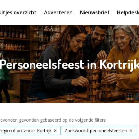
Uitjes overzicht
Adverteren
Nieuwsbrief
Helpdes
Personeelsfeest in Kortrij
 gevonden gevonden gebaseerd op de volgende filters
regio of provincie: Kortrijk
Zoekwoord: personeelsfeesten