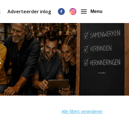
k
Adverteerder inlog
Menu
k
Alle filters verwijderen