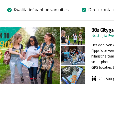
Kwalitatief aanbod van uitjes
Direct contac
90s Cityg
Nostalgia Eve
Het doel van 
flippo’s te ve
hilarische te
smartphone en
GPS locaties
verschijnen e
aankomt op ke
20 - 500
een portie le
Allereerst wo
boord? Grote 
ontvangen op 
ervandoor ga
speelgebied. 
spelmateriaal
Vervolgens wor
jacht naar de