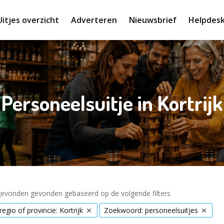
Uitjes overzicht
Adverteren
Nieuwsbrief
Helpdes
Personeelsuitje in Kortrijk
 gevonden gevonden gebaseerd op de volgende filters
regio of provincie: Kortrijk
Zoekwoord: personeelsuitjes