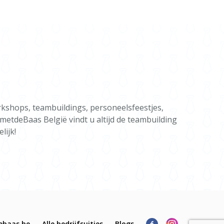
rkshops, teambuildings, personeelsfeestjes,
gmetdeBaas België vindt u altijd de teambuilding
lijk!
ebaas.be
Alle bedrijfsuitjes
Blogs