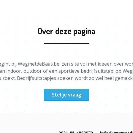
Over deze pagina
egint bij WegmetdeBaas.be. Een site vol met ideeën over wo
een indoor, outdoor of een sportieve bedrijfsuitstap: op We
u zoekt. Bedrijfsuitstapjes zoeken wordt zo wel heel gemakke
Stel je vraag
0031-85-4883070
info@wegmetd