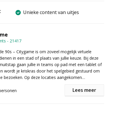
t
Unieke content van uitjes
ame
nts
-
21417
de 90s – Citygame is om zoveel mogelijk virtuele
rdienen in een stad of plaats van jullie keuze. Bij deze
amuitstap gaan jullie in teams op pad met een tablet of
 wordt je kriskras door het spelgebied gestuurd om
 te bezoeken. Op deze locaties aangekomen
r vragen of opdrachten op jullie scherm waarbij het
Lees meer
nnis over de jaren 90, creativiteit en hier en daar ook
personen
f. Heeft jouw team deze elementen allemaal aan
rden jullie door een professionele entertainer
kans dat jullie dan als winnaars uit de bus komen en
een gezellige (horeca)locatie in de buurt van het
an met de hoofdprijs!
Hier wordt de speluitleg gegeven, het benodigde
 uitgedeeld en de teamindeling bekend gemaakt.
den jullie terug in de tijd geslingerd en begint jullie
 flippo’s. 90s Quizvragen, foto- en video-opdrachten,