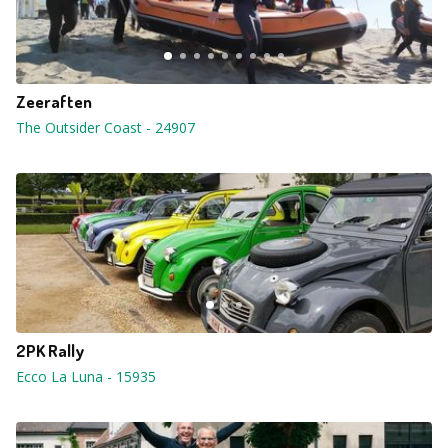
Zeeraften
The Outsider Coast
-
24907
2PK Rally
Ecco La Luna
-
15935