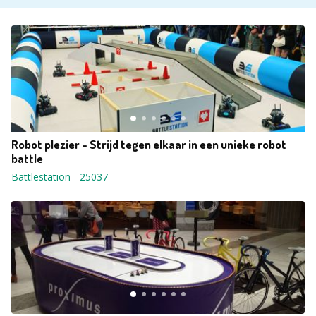
Robot plezier - Strijd tegen elkaar in een unieke robot
battle
Battlestation
-
25037