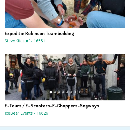
Expeditie Robinson Teambuilding
StevoKitesurf
-
16551
E-Tours / E-Scooters-E-Choppers-Segways
IceBear Events
-
16626