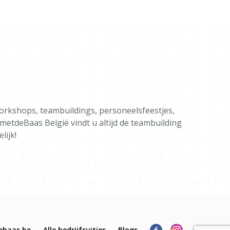
orkshops, teambuildings, personeelsfeestjes,
gmetdeBaas België vindt u altijd de teambuilding
lijk!
ebaas.be
Alle bedrijfsuitjes
Blogs