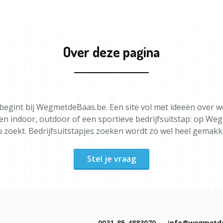
Over deze pagina
begint bij WegmetdeBaas.be. Een site vol met ideeën over w
een indoor, outdoor of een sportieve bedrijfsuitstap: op We
u zoekt. Bedrijfsuitstapjes zoeken wordt zo wel heel gemakke
Stel je vraag
0031-85-4883070
info@wegmetd