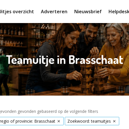
Uitjes overzicht
Adverteren
Nieuwsbrief
Helpdes
Teamuitje in Brasschaat
 gevonden gevonden gebaseerd op de volgende filters
 regio of provincie: Brasschaat
Zoekwoord: teamuitjes