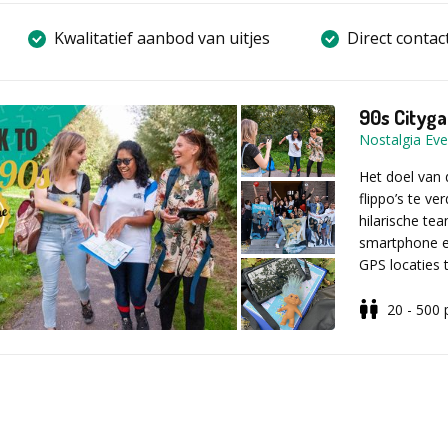
Kwalitatief aanbod van uitjes
Direct contac
90s Cityg
Nostalgia Eve
Het doel van 
flippo’s te ve
hilarische te
smartphone en
GPS locaties
verschijnen e
aankomt op ke
20 - 500
een portie le
Allereerst wo
boord? Grote 
ontvangen op 
ervandoor ga
speelgebied. 
spelmateriaal
Vervolgens wor
jacht naar de