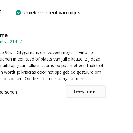
t
Unieke content van uitjes
ame
nts
-
21417
de 90s – Citygame is om zoveel mogelijk virtuele
rdienen in een stad of plaats van jullie keuze. Bij deze
amuitstap gaan jullie in teams op pad met een tablet of
 wordt je kriskras door het spelgebied gestuurd om
 te bezoeken. Op deze locaties aangekomen
r vragen of opdrachten op jullie scherm waarbij het
Lees meer
nnis over de jaren 90, creativiteit en hier en daar ook
personen
f. Heeft jouw team deze elementen allemaal aan
rden jullie door een professionele entertainer
kans dat jullie dan als winnaars uit de bus komen en
een gezellige (horeca)locatie in de buurt van het
an met de hoofdprijs!
Hier wordt de speluitleg gegeven, het benodigde
 uitgedeeld en de teamindeling bekend gemaakt.
den jullie terug in de tijd geslingerd en begint jullie
 flippo’s. 90s Quizvragen, foto- en video-opdrachten,