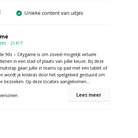
t
Unieke content van uitjes
ame
nts
-
21417
de 90s – Citygame is om zoveel mogelijk virtuele
rdienen in een stad of plaats van jullie keuze. Bij deze
amuitstap gaan jullie in teams op pad met een tablet of
 wordt je kriskras door het spelgebied gestuurd om
 te bezoeken. Op deze locaties aangekomen
r vragen of opdrachten op jullie scherm waarbij het
Lees meer
nnis over de jaren 90, creativiteit en hier en daar ook
personen
f. Heeft jouw team deze elementen allemaal aan
rden jullie door een professionele entertainer
kans dat jullie dan als winnaars uit de bus komen en
een gezellige (horeca)locatie in de buurt van het
an met de hoofdprijs!
Hier wordt de speluitleg gegeven, het benodigde
 uitgedeeld en de teamindeling bekend gemaakt.
den jullie terug in de tijd geslingerd en begint jullie
 flippo’s. 90s Quizvragen, foto- en video-opdrachten,