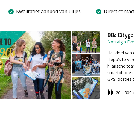
Kwalitatief aanbod van uitjes
Direct contac
90s Cityg
Nostalgia Eve
Het doel van 
flippo’s te ve
hilarische te
smartphone en
GPS locaties
verschijnen e
aankomt op ke
20 - 500
een portie le
Allereerst wo
boord? Grote 
ontvangen op 
ervandoor ga
speelgebied. 
spelmateriaal
Vervolgens wor
jacht naar de