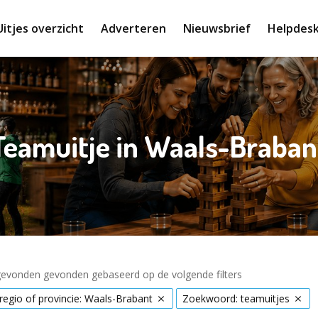
Uitjes overzicht
Adverteren
Nieuwsbrief
Helpdes
Teamuitje in Waals-Braban
 gevonden gevonden gebaseerd op de volgende filters
 regio of provincie: Waals-Brabant
Zoekwoord: teamuitjes