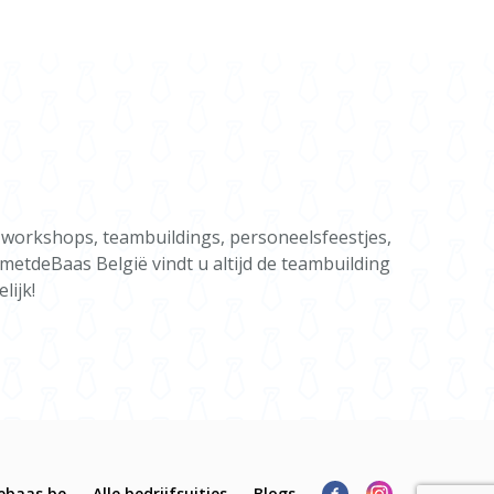
 workshops, teambuildings, personeelsfeestjes,
gmetdeBaas België vindt u altijd de teambuilding
lijk!
ebaas.be
Alle bedrijfsuitjes
Blogs