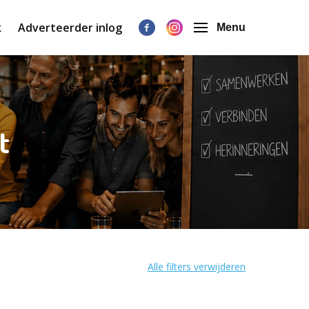
k
Adverteerder inlog
Menu
t
Alle filters verwijderen