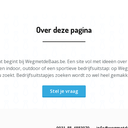
Over deze pagina
 begint bij WegmetdeBaas.be. Een site vol met ideeën over
een indoor, outdoor of een sportieve bedrijfsuitstap: op We
u zoekt. Bedrijfsuitstapjes zoeken wordt zo wel heel gemakke
Stel je vraag
0031-85-4883070
info@wegmetd