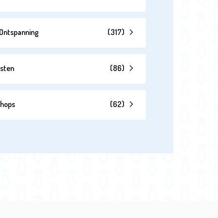
& Ontspanning
(
317
)
esten
(
86
)
shops
(
62
)