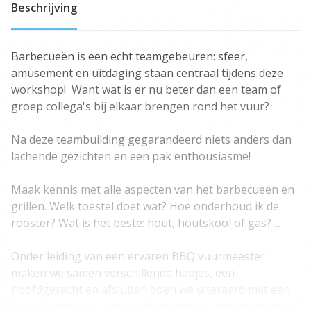
Beschrijving
Barbecueën is een echt teamgebeuren: sfeer,
amusement en uitdaging staan centraal tijdens deze
workshop! Want wat is er nu beter dan een team of
groep collega's bij elkaar brengen rond het vuur?
Na deze teambuilding gegarandeerd niets anders dan
lachende gezichten en een pak enthousiasme!
Maak kennis met alle aspecten van het barbecueën en
grillen. Welk toestel doet wat? Hoe onderhoud ik de
rooster? Wat is het beste: hout, houtskool of gas? ...
Onder leiding van een ervaren BBQ vuurmeester
maken we samen verschillende hapjes, een
hoofdgerecht en afsluiten doen we uiteraard met een
heerlijkj dessert. Andere formules zijn steeds mogelijk