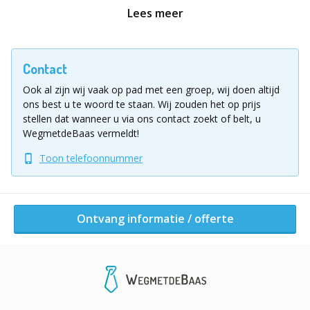
met vlees, vis, vegetarisch en uiteraard houden we
Lees meer
rekening met allergieën.
De frigo staat gevuld, de barbecues en grilltoestellen
Contact
staan klaar! Het is een actieve workshop met voor elk
Ook al zijn wij vaak op pad met een groep, wij doen altijd
wat wils!
ons best u te woord te staan.
Wij zouden het op prijs
stellen dat wanneer u via ons contact zoekt of belt, u
Leren, proeven en genieten zijn de sleutel tot deze
WegmetdeBaas vermeldt!
geslaagde teambuilding activiteit.
Toon telefoonnummer
Voor groepen vanaf 10 tot ... personen. Kleinere en
grotere groepen op eenvoudige aanvraag.
We komen ook graag op jouw locatie naar keuze met
Ontvang informatie / offerte
onze BBQ trailer.
Workshop op jouw locatie gewenst? We werken graag
een voorstel uit op maat.
Vul voor meer informatie of een vrijblijvende offerte