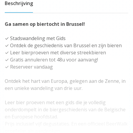
Beschrijving
Ga samen op biertocht in Brussel!
✓ Stadswandeling met Gids
✓ Ontdek de geschiedenis van Brussel en zijn bieren
✓ Leer bierproeven met diverse streekbieren
✓ Gratis annuleren tot 48u voor aanvang!
✓ Reserveer vandaag
Ontdek het hart van Europa, gelegen aan de Zenne, in
een unieke wandeling van drie uur.
Leer bier proeven met een gids die je volledig
onderdompelt in de biergeschiedenis van de Belgische
en Europese hoofdstad.
Prijs inclusief vijf degustaties. En een officieel BeerWalk
proefglas als aandenken.