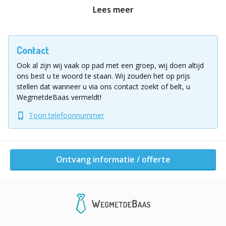
Lees meer
Vul voor meer informatie of een vrijbljivende offerte
onderstaand aanvraagformulier in!
Contact
Ligging uitje
Ook al zijn wij vaak op pad met een groep, wij doen altijd
Anspachlaan, Brussel
ons best u te woord te staan.
Wij zouden het op prijs
stellen dat wanneer u via ons contact zoekt of belt, u
Ontvang informatie / offerte
WegmetdeBaas vermeldt!
Toon telefoonnummer
Andere activiteiten van dit bedrijf
Ontvang informatie / offerte