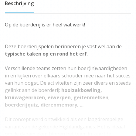
Beschrijving
Op de boerderij is er heel wat werk!
Deze boerderijspelen herinneren je vast wel aan de
typische taken op en rond het erf
.
Verschillende teams zetten hun boer(in)vaardigheden
in en kijken over elkaars schouder mee naar het succes
van hun oogst. De activiteiten zijn zeer divers en steeds
gelinkt aan de boerderij:
hooizakbowling,
kruiwagenracen, eiwerpen, geitenmelken,
boerderijquiz, dierenmemory, ...
Dit concept werd ontwikkeld als een laagdrempelige
variant van de gekende Highlandgames. Het is ideaal
om de dynamieken binnen het team in kaart te