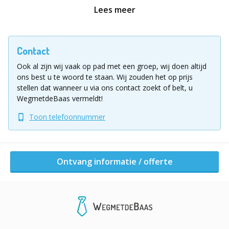
brengen. Wie neemt welke rol in tijdens de activiteiten?
Lees meer
Welk team kan er goed samenwerken? Wat leert het
(niet) slagen van een activiteit ons?
Contact
Vul voor meer informatie of een vrijblijvende offerte
Ook al zijn wij vaak op pad met een groep, wij doen altijd
het aanvraagformulier in!
ons best u te woord te staan.
Wij zouden het op prijs
stellen dat wanneer u via ons contact zoekt of belt, u
Ligging uitje
WegmetdeBaas vermeldt!
Mogelijk in België en buurlanden.
Toon telefoonnummer
Ontvang informatie / offerte
Ontvang informatie / offerte
Andere activiteiten van dit bedrijf