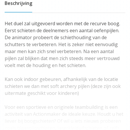
Beschrijving
Het duel zal uitgevoerd worden met de recurve boog.
Eerst schieten de deelnemers een aantal oefenpijlen.
De animator probeert de schiethouding van de
schutters te verbeteren. Het is zeker niet eenvoudig
maar men kan zich snel verbeteren. Na een aantal
pijlen zal blijken dat men zich steeds meer vertrouwd
voelt met de houding en het schieten.
Kan ook indoor gebeuren, afhankelijk van de locatie
schieten we dan met soft archery pijlen (deze zijn ook
uitermate geschikt voor kinderen)
Voor een sportieve en originele teambuilding is een
activiteit van Actionmaker de ideale keuze. Houdt u het
liever bij boogschieten? Of wil u iets nieuws proberen
zoals blaaspijpschieten, laserkleiduifschieten of zelfs