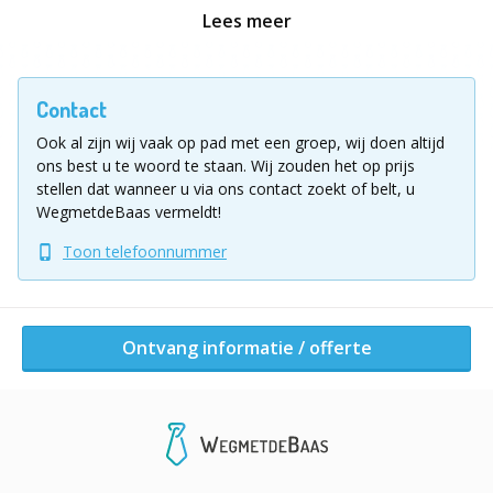
bijlwerpen? Bij ons kan het allemaal! Onze initiaties
Lees meer
worden begeleid door ervaren instructeurs, op een
locatie naar uw keuze of op één van onze vaste
locaties. Onze professionele en flexibele werking zorgt
Contact
ervoor dat uw teambuilding een groot succes wordt.
Ook al zijn wij vaak op pad met een groep, wij doen altijd
ons best u te woord te staan.
Wij zouden het op prijs
Onderstaand vindt u een overzicht van al onze
stellen dat wanneer u via ons contact zoekt of belt, u
activiteiten:
WegmetdeBaas vermeldt!
Toon telefoonnummer
Schermen
Boogschieten
Infrarood biatlon- en sportpistoolschieten
Laserkleiduifschieten
Ontvang informatie / offerte
Sumoworstelen
Blaaspijpschieten
Pistoolschieten
Kruisboogschieten
Pistoolkruisboogschieten