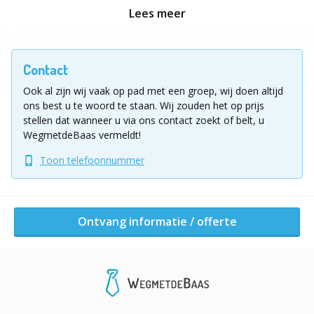
De Hoppy-Tour biedt een unieke mix van culturele
Lees meer
verkenning, spelplezier en de kans om nieuwe bieren
te ontdekken, alles binnen de bruisende sfeer van de
Belgische hoofdstad.
Contact
Vul voor meer informatie of een vrijblijvende
Ook al zijn wij vaak op pad met een groep, wij doen altijd
offerte het aanvraagformulier in!
ons best u te woord te staan.
Wij zouden het op prijs
stellen dat wanneer u via ons contact zoekt of belt, u
Ligging uitje
WegmetdeBaas vermeldt!
Brussel
Toon telefoonnummer
Ontvang informatie / offerte
Ontvang informatie / offerte