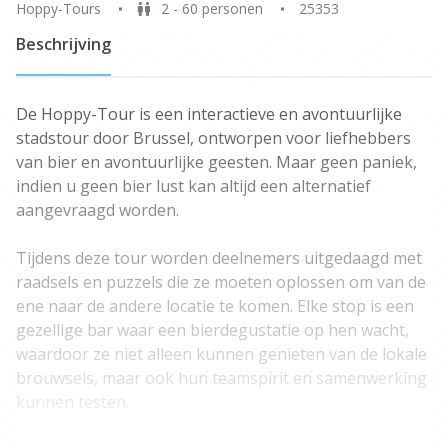
Hoppy-Tours
2 - 60 personen
25353
Beschrijving
De Hoppy-Tour is een interactieve en avontuurlijke
stadstour door Brussel, ontworpen voor liefhebbers
van bier en avontuurlijke geesten. Maar geen paniek,
indien u geen bier lust kan altijd een alternatief
aangevraagd worden.
Tijdens deze tour worden deelnemers uitgedaagd met
raadsels en puzzels die ze moeten oplossen om van de
ene naar de andere locatie te komen. Elke stop is een
gezellige bar waar een bierdegustatie op hen wacht,
waardoor ze niet alleen kunnen genieten van de lokale
brouwsels, maar ook hun teamspirit en samenwerking
kunnen testen.