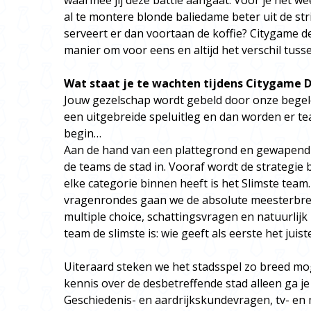
waarmee jij deze battle aangaat. Voor je het weet
al te montere blonde baliedame beter uit de stri
serveert er dan voortaan de koffie? Citygame d
manier om voor eens en altijd het verschil tuss
Wat staat je te wachten tijdens Citygame 
Jouw gezelschap wordt gebeld door onze begeleidi
een uitgebreide speluitleg en dan worden er t
begin…
Aan de hand van een plattegrond en gewapend 
de teams de stad in. Vooraf wordt de strategie 
elke categorie binnen heeft is het Slimste team
vragenrondes gaan we de absolute meesterbrei
multiple choice, schattingsvragen en natuurlijk
team de slimste is: wie geeft als eerste het jui
Uiteraard steken we het stadsspel zo breed mo
kennis over de desbetreffende stad alleen ga je
Geschiedenis- en aardrijkskundevragen, tv- en