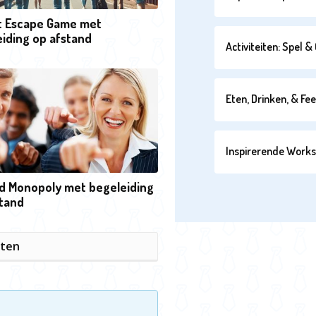
t Escape Game met
iding op afstand
Activiteiten: Spel 
Eten, Drinken, & Fe
Inspirerende Work
d Monopoly met begeleiding
stand
iten