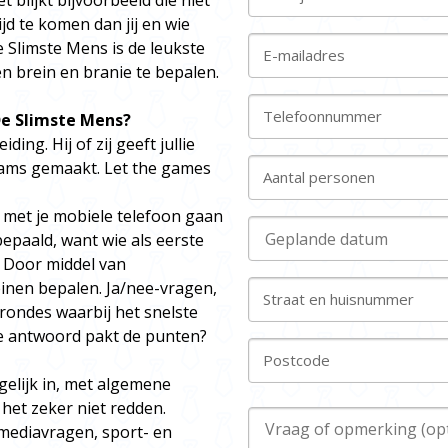
 blijkt bijvoorbeeld die niet
jd te komen dan jij en wie
e Slimste Mens is de leukste
E-mailadres
en brein en branie te bepalen.
Telefoonnummer
De Slimste Mens?
ng. Hij of zij geeft jullie
eams gemaakt. Let the games
Aantal personen
met je mobiele telefoon gaan
bepaald, want wie als eerste
. Door middel van
nen bepalen. Ja/nee-vragen,
Straat en huisnummer
 rondes waarbij het snelste
ste antwoord pakt de punten?
Postcode
gelijk in, met algemene
 het zeker niet redden.
 mediavragen, sport- en