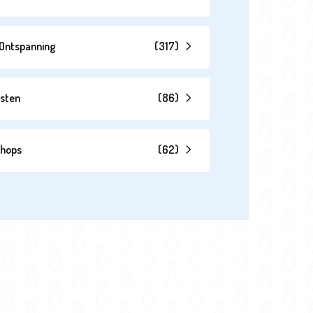
& Ontspanning
(
317
)
esten
(
86
)
shops
(
62
)