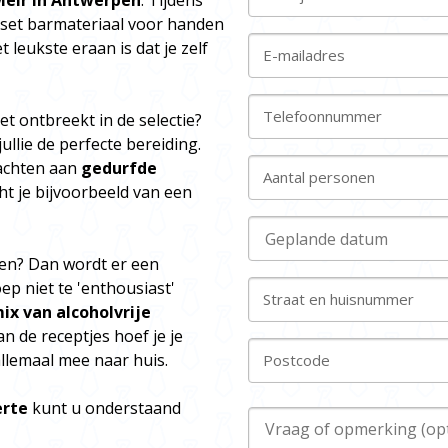
 Meir in Antwerpen
. Tijdens
 set barmateriaal voor handen
 leukste eraan is dat je zelf
E-mailadres
Telefoonnummer
iet ontbreekt in de selectie?
ullie de perfecte bereiding.
wachten aan
gedurfde
Aantal personen
ht je bijvoorbeeld van een
ken? Dan wordt er een
oep niet te 'enthousiast'
Straat en huisnummer
ix van alcoholvrije
n de receptjes hoef je je
allemaal mee naar huis.
Postcode
erte
kunt u onderstaand