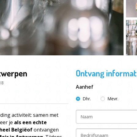
ntwerpen
Ontvang informati
18
Aanhef
Dhr.
Mevr.
ding activiteit: samen met
Naam
leer je
als een echte
heel België
of
ontvangen
Bedrijfsnaam