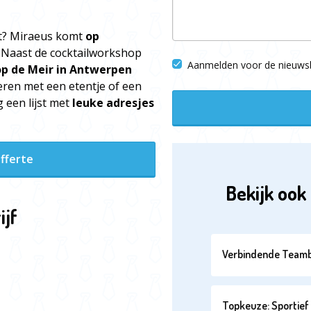
lt? Miraeus komt
op
. Naast de cocktailworkshop
Aanmelden voor de nieuwsb
op de Meir in Antwerpen
neren met een etentje of een
 een lijst met
leuke adresjes
fferte
Bekijk ook 
ijf
Verbindende Teamb
Topkeuze: Sportief 