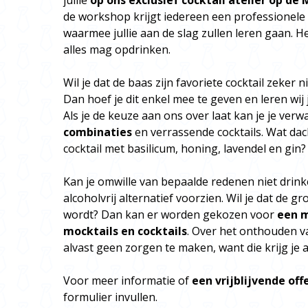
jullie
op ons exclusief cocktail atelier op de
de workshop krijgt iedereen een professionele
waarmee jullie aan de slag zullen leren gaan. Het
alles mag opdrinken.
Wil je dat de baas zijn favoriete cocktail zeker n
Dan hoef je dit enkel mee te geven en leren wij j
Als je de keuze aan ons over laat kan je je ver
combinaties
en verrassende cocktails. Wat dac
cocktail met basilicum, honing, lavendel en gin?
Kan je omwille van bepaalde redenen niet drin
alcoholvrij alternatief voorzien. Wil je dat de gr
wordt? Dan kan er worden gekozen voor
een m
mocktails en cocktails
. Over het onthouden va
alvast geen zorgen te maken, want die krijg je 
Voor meer informatie of
een vrijblijvende off
formulier invullen.