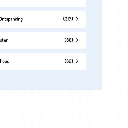
& Ontspanning
(
317
)
esten
(
86
)
shops
(
62
)