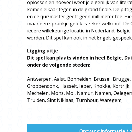
oplossen en hoeveel weet je eigenlijk van lite
komen elkaar tegen in de grand finale. De pitti
en de quizmaster geeft geen millimeter toe. Hier
maar een sprankje geluk is zeker welkom! De
iedere willekeurige locatie in Nederland, Belgi
worden. Dit spel kan ook in het Engels gespeel
Ligging uitje
Dit spel kan plaats vinden in heel Belgie, D
onder de volgende steden:
Antwerpen, Aalst, Bonheiden, Brussel, Brugge,
Grobbendonk, Hasselt, Ieper, Knokke, Kortrijk, 
Mechelen, Mons, Mol, Namur, Namen, Oelegem,
Truiden, Sint Niklaas, Turnhout, Waregem,
Ontvang informatie / o