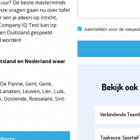
ratuur? De beste masterminds
gste vragen gaan nu over tafel
 win je alleen op inzicht,
 Company IQ Test kan op
Aanmelden voor de nieuwsb
ë en Duitsland gespeeld
d worden!
uitsland en Nederland waar
 De Panne, Gent, Genk,
Bekijk ook 
Lanaken, Leuven, Lier, Luik,
 Oostende, Roeselare, Sint-
Verbindende Teamb
Topkeuze: Sportief 
fferte