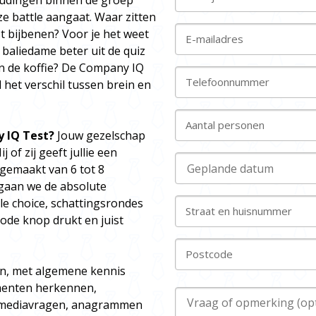
udingen binnen de groep
ze battle aangaat. Waar zitten
t bijbenen? Voor je het weet
E-mailadres
e baliedame beter uit de quiz
an de koffie? De Company IQ
Telefoonnummer
 het verschil tussen brein en
Aantal personen
y IQ Test?
Jouw gezelschap
of zij geeft jullie een
 gemaakt van 6 tot 8
gaan we de absolute
le choice, schattingsrondes
Straat en huisnummer
rode knop drukt en juist
Postcode
in, met algemene kennis
gmenten herkennen,
n mediavragen, anagrammen