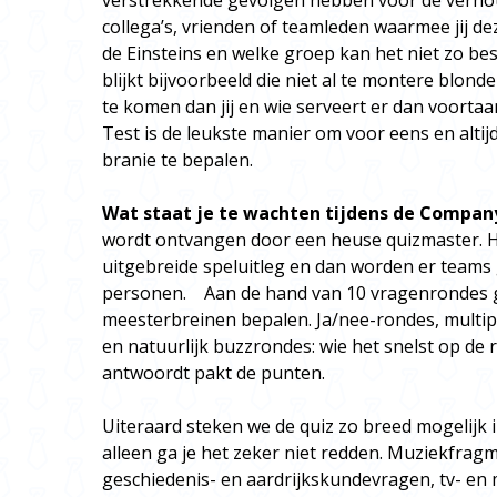
verstrekkende gevolgen hebben voor de verho
collega’s, vrienden of teamleden waarmee jij de
de Einsteins en welke groep kan het niet zo bes
blijkt bijvoorbeeld die niet al te montere blond
te komen dan jij en wie serveert er dan voorta
Test is de leukste manier om voor eens en altijd
branie te bepalen.
Wat staat je te wachten tijdens de Compan
wordt ontvangen door een heuse quizmaster. Hij 
uitgebreide speluitleg en dan worden er teams
personen. Aan de hand van 10 vragenrondes 
meesterbreinen bepalen. Ja/nee-rondes, multip
en natuurlijk buzzrondes: wie het snelst op de 
antwoordt pakt de punten.
Uiteraard steken we de quiz zo breed mogelijk 
alleen ga je het zeker niet redden. Muziekfra
geschiedenis- en aardrijkskundevragen, tv- e