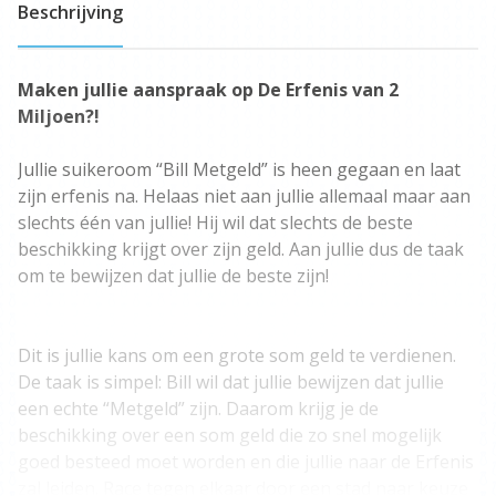
Beschrijving
Maken jullie aanspraak op De Erfenis van 2
Miljoen?!
Jullie suikeroom “Bill Metgeld” is heen gegaan en laat
zijn erfenis na. Helaas niet aan jullie allemaal maar aan
slechts één van jullie! Hij wil dat slechts de beste
beschikking krijgt over zijn geld. Aan jullie dus de taak
om te bewijzen dat jullie de beste zijn!
Dit is jullie kans om een grote som geld te verdienen.
De taak is simpel: Bill wil dat jullie bewijzen dat jullie
een echte “Metgeld” zijn. Daarom krijg je de
beschikking over een som geld die zo snel mogelijk
goed besteed moet worden en die jullie naar de Erfenis
zal leiden. Race tegen elkaar door een stad naar keuze