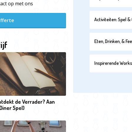
ntact op met ons
Activiteiten: Spel 
fferte
Eten, Drinken, & Fe
ijf
Inspirerende Work
ntdekt de Verrader? Aan
(Diner Spel)