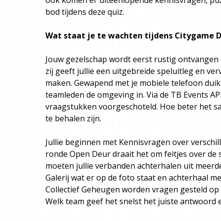
ook komen er uiteenlopende kennisvragen, puz
bod tijdens deze quiz.
Wat staat je te wachten tijdens Citygame
D
Jouw gezelschap wordt eerst rustig ontvangen d
zij geeft jullie een uitgebreide speluitleg en 
maken. Gewapend met je mobiele telefoon duik
teamleden de omgeving in. Via de TB Events APP
vraagstukken voorgeschoteld. Hoe beter het 
te behalen zijn.
Jullie beginnen met Kennisvragen over verschil
ronde Open Deur draait het om feitjes over de s
moeten jullie verbanden achterhalen uit meerd
Galerij wat er op de foto staat en achterhaal m
Collectief Geheugen worden vragen gesteld op 
Welk team geef het snelst het juiste antwoord 