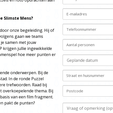
zels en foto opdrachten aan
E-mailadres
e Slimste Mens?
Telefoonnummer
oor onze begeleiding. Hij of
vervolgens gaan we teams
 je samen met jouw
Aantal personen
 krijgen jullie ingewikkelde
samenspel hoe meer punten er
lende onderwerpen. Bij de
Straat en huisnummer
tad. In de ronde Puzzel
ere trefwoorden. Raad bij
et overkoepelende thema. Bij
Postcode
basis van een film fragment.
en pakt de punten?