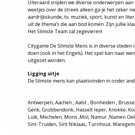
Uiteraard snijden we diverse onderwerpen aan 
weetjes over de streek alleen ga je het zeker ni
aardrijkskunde, tv, muziek, sport, kunst en lit
uit de thema’s die aan bod komen. Zijn jullie kl
Het Slimste Team zal zegevieren!
Citygame De Slimste Mens is in diverse steden 
doen (ook in het Engels). Het spel kan naar wens
uitgezet worden.
Ligging uitje
De Slimste mens kan plaatsvinden in onder and
Antwerpen, Aachen , Aalst , Bonheiden , Brusse
Genk, Grobbendonk, Hasselt Ieper, Knokke, Kort
Luik, Mechelen, Mons ,Mol, Namur ,Namen Oel
Sint-Truiden, Sint Niklaas, Turnhout, Waregem