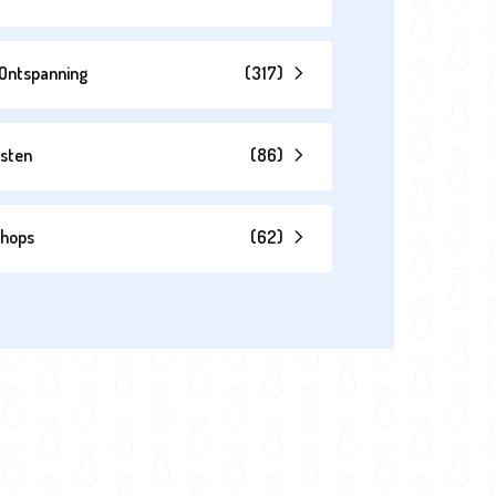
& Ontspanning
(
317
)
esten
(
86
)
shops
(
62
)