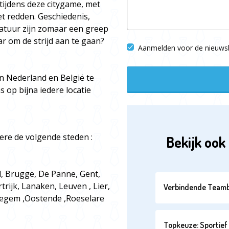
tijdens deze citygame, met
et redden. Geschiedenis,
eratuur zijn zomaar een greep
aar om de strijd aan te gaan?
Aanmelden voor de nieuwsb
in Nederland en België te
 op bijna iedere locatie
ere de volgende steden :
Bekijk ook 
l, Brugge, De Panne, Gent,
rijk, Lanaken, Leuven , Lier,
Verbindende Teamb
egem ,Oostende ,Roeselare
Topkeuze: Sportief 