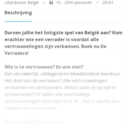
Uitjesbazen België
15 - 2500 personen
20161
Beschrijving
Durven jullie het listigste spel van België aan? Kom
erachter wie een verrader is voordat alle
vertrouwelingen zijn verbannen. Boek nu De
Verraders!
Wie is te vertrouwen? En wie niet?
Een verraderlijk, uitdagend en bloedstollend avontuur.
Het doel van de verraders? Alle vertrouwelingen
verbannen en vermoorden. Weten jullie ze op tijd te
ontmantelen? Of vallen alle onschuldige
vertrouwelingen stuk voor stuk af… Het is slechts een
kwestie van vertrouwen.
Een verraderlijk avontuur