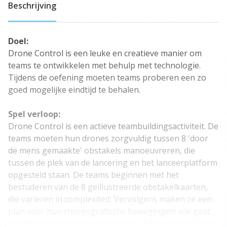
Beschrijving
Doel:
Drone Control is een leuke en creatieve manier om
teams te ontwikkelen met behulp met technologie.
Tijdens de oefening moeten teams proberen een zo
goed mogelijke eindtijd te behalen.
Spel verloop:
Drone Control is een actieve teambuildingsactiviteit. De
teams moeten hun drones zorgvuldig tussen 8 'door
de mens gemaakte' obstakels manoeuvreren, die
tussen de plek van de lancering en het lanceerplatform
opgesteld staan. De teams beginnen met het
bestuderen van de 8 geïllustreerde obstakelkaarten,
die variëren in complexiteit. Vervolgens maken ze een
plan voor hun choreografische bewegingen: wie gaat
waarheen, waneer en wie doet wat. Elke persoon krijgt