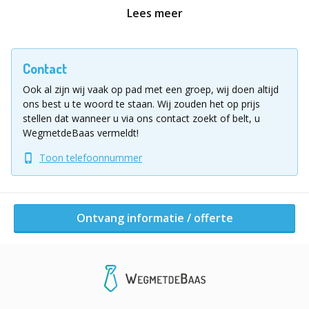
de gelegenheid om de drone te besturen. Voordat ze
Lees meer
meedoen aan de getimede finale, oefenen de teams in
het perfectioneren van hun bewegingen.
Contact
Einde:
Ook al zijn wij vaak op pad met een groep, wij doen altijd
Het team dat elk teamlid heeft ingezet en alle
ons best u te woord te staan.
Wij zouden het op prijs
bewegingen het behendigst heeft gecoördineerd, wint.
stellen dat wanneer u via ons contact zoekt of belt, u
WegmetdeBaas vermeldt!
Dit is een indrukwekkende activiteit die lang blijft
Toon telefoonnummer
nazinderen en waarbij teams slagen in – een op het
eerste zicht – onmogelijke opdracht. Een teamprestatie
als nooit te voren!
Ontvang informatie / offerte
Vul voor meer informatie of een vrijblijvende
offerte het aanvraagformulier in!
Ligging uitje
Drone Control kan in iedere stad, gemeente of plaats
van uw keuze gespeeld worden zolang het maar indoor