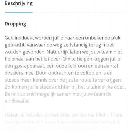
Beschrijving
Dropping
Geblinddoekt worden jullie naar een onbekende plek
gebracht, vanwaar de weg zelfstandig terug moet
worden gevonden. Natuurlijk laten we jouw team niet
helemaal aan het lot over. Om te helpen krijgen jullie
een gps-apparaat, een oude telefoon en een aantal
dossiers mee. Door opdrachten te voltooien is er
steeds meer kennis over de juiste route te verkrijgen.
Zo komen jullie steeds dichter bij het uiteindelijke doel...
Bereik zo snel mogelijk samen met jouw team de
eindlocatie!
Helaas is het niet zo makkelijk als dat het klinkt. Twee
teamgenoten zijn aan elkaar vastgebonden en het is
alleen mogelijk om vrijuit te bewegen door deze