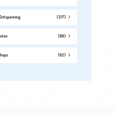
& Ontspanning
(
317
)
esten
(
86
)
shops
(
62
)