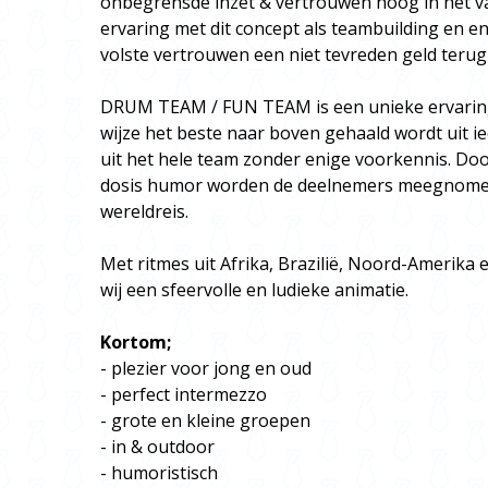
onbegrensde inzet & vertrouwen hoog in het va
ervaring met dit concept als teambuilding en e
volste vertrouwen een niet tevreden geld terug
DRUM TEAM / FUN TEAM is een unieke ervaring
wijze het beste naar boven gehaald wordt uit i
uit het hele team zonder enige voorkennis. D
dosis humor worden de deelnemers meegnomen
wereldreis.
Met ritmes uit Afrika, Brazilië, Noord-Amerika
wij een sfeervolle en ludieke animatie.
Kortom;
- plezier voor jong en oud
- perfect intermezzo
- grote en kleine groepen
- in & outdoor
- humoristisch