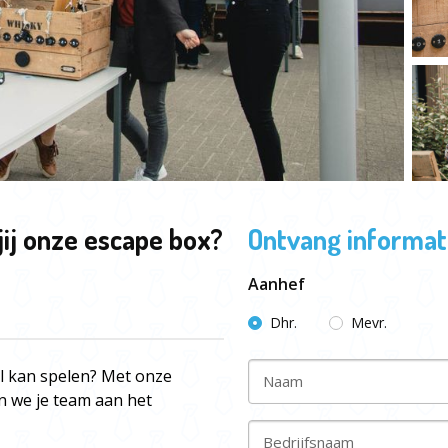
jij onze escape box?
Ontvang informati
Aanhef
Dhr.
Mevr.
l kan spelen? Met onze
Naam
en we je team aan het
Bedrijfsnaam