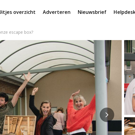
Uitjes overzicht
Adverteren
Nieuwsbrief
Helpdes
 onze escape box?