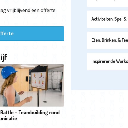
ag vrijblijvend een offerte
Activiteiten: Spel 
fferte
Eten, Drinken, & Fe
ijf
Inspirerende Work
 Battle - Teambuilding rond
nicatie