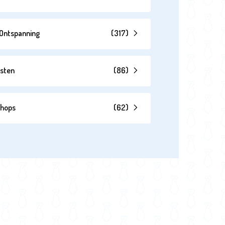
& Ontspanning
(
317
)
esten
(
86
)
shops
(
62
)