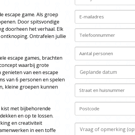
e escape game. Als groep
E-mailadres
openen. Door spitsvondige
eg doorheen het verhaal. Elk
Telefoonnummer
 ontknoping. Ontrafelen jullie
Aantal personen
iele escape games, brachten
concept waarbij grote
n genieten van een escape
ms van 6 personen en spelen
en, kleine groepen kunnen
Straat en huisnummer
 kist met bijbehorende
Postcode
tdekken en op te lossen.
ing en creativiteit
 samenwerken in een toffe