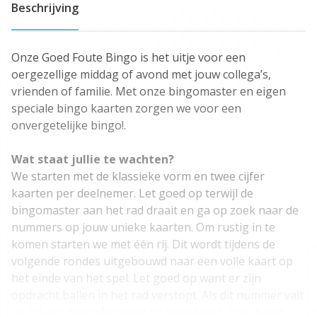
Beschrijving
Onze Goed Foute Bingo is het uitje voor een
oergezellige middag of avond met jouw collega’s,
vrienden of familie. Met onze bingomaster en eigen
speciale bingo kaarten zorgen we voor een
onvergetelijke bingo!.
Wat staat jullie te wachten?
We starten met de klassieke vorm en twee cijfer
kaarten per deelnemer. Let goed op terwijl de
bingomaster aan het rad draait en ga op zoek naar de
nummers op jouw unieke kaarten. Om rustig in te
komen starten we met één rij. Dit wordt tijdens de
volgende rondes uitgebouwd naar een volle kaart op
het einde van het spel. Let goed op want er zijn
opdracht ballen in het rad verstopt. Als dit nummer valt
en jij kunt deze afstrepen op jouw kaart, kun je een