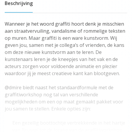
Beschrijving
Wanneer je het woord graffiti hoort denk je misschien
aan straatvervuiling, vandalisme of rommelige teksten
op muren. Maar graffiti is een ware kunstvorm. Wij
geven jou, samen met je collega’s of vrienden, de kans
om deze nieuwe kunstvorm aan te leren. De
kunstenaars leren je de kneepjes van het vak en de
acteurs zorgen voor voldoende animatie en plezier
waardoor jij je meest creatieve kant kan blootgeven.
@dmire biedt naast het standaardformule met de
graffitiworkshop nog tal van verschillende
mogelijkheden om een op maat gemaakt pakket voor
jou samen te stellen. Enkele opties zijn:
Een gezellig boottochtje vertrekkende in het hartje
van Brussel tot de locatie van de graffitiworkshop