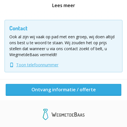
te Vilvoorde. Ongetwijfeld een bijzondere manier
Lees meer
om de workshop van start te laten gaan en de sfeer
erin te brengen. (Dit is mogelijk van mei – oktober)
Verschillende mogelijkheden betreffende de
Contact
combinatie met catering. Enkele opties zijn een
Ook al zijn wij vaak op pad met een groep, wij doen altijd
foodtruck, een BBQ in de tuin van de venue waar de
ons best u te woord te staan.
Wij zouden het op prijs
graffiti plaatsvindt, een 3 gangenmenu binnen
stellen dat wanneer u via ons contact zoekt of belt, u
verschillende prijscategorieën in een restaurant
WegmetdeBaas vermeldt!
gelegen op wandelafstand van de venue en tal van
Toon telefoonnummer
andere mogelijkheden.
Tenslotte is deze workshop ook combineerbaar
met een waaier van andere teambuilding
activiteiten en workshops aangeboden door
Ontvang informatie / offerte
@dmire.
Kortom deze workshop is een heel leuke manier om je
bedrijfsevent of teambuilding een kunstig tintje te
geven.