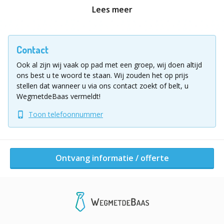
van logisch nadenken. Probeer alle talenten in uw
Lees meer
groep te gebruiken. Bent u eruit? Stuur uw antwoord
snel door naar de instructeur! Lukt het uw team als
eerst erachter te komen wie de moordenaar is, wat het
Contact
moordwapen is en waar het is gebeurd?
Ook al zijn wij vaak op pad met een groep, wij doen altijd
ons best u te woord te staan.
Wij zouden het op prijs
Groepsgrootte
stellen dat wanneer u via ons contact zoekt of belt, u
6 - 100 personen (meer personen in overleg mogelijk)
WegmetdeBaas vermeldt!
Toon telefoonnummer
Prijs
6 - 9 deelnemers € 25,- excl. btw, € 30,25 incl. btw
10 - 30 deelnemers € 24,- excl. btw, € 29,04 incl. btw
31 - 60 deelnemers € 23,- excl. btw, € 27,83 incl. btw
Ontvang informatie / offerte
61 - 100 deelnemers € 22,- excl. btw, € 26,62 incl. btw
Inclusief
- Whatsapp moordspel met alle spelmaterialen
- Begeleiding door instructeur op afstand