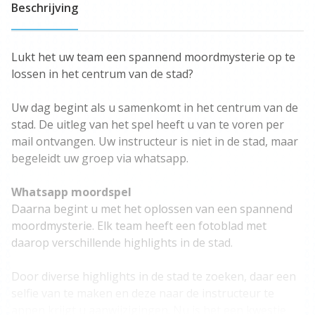
Beschrijving
Lukt het uw team een spannend moordmysterie op te
lossen in het centrum van de stad?
Uw dag begint als u samenkomt in het centrum van de
stad. De uitleg van het spel heeft u van te voren per
mail ontvangen. Uw instructeur is niet in de stad, maar
begeleidt uw groep via whatsapp.
Whatsapp moordspel
Daarna begint u met het oplossen van een spannend
moordmysterie. Elk team heeft een fotoblad met
daarop verschillende highlights in de stad.
Door diverse highlights in de stad te zoeken, daar een
selfie van te maken en deze naar de instructeur te
appen krijgt u aanwijzigingen. Nu is het een kwestie