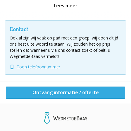
dus onderhandeld moeten worden! Welke antwoorden
Lees meer
wissel je uit en met welke groep? Met wie sluit je
eventueel een bondgenootschap?
Contact
Het Bondgenootschap bevat een hele reeks
verrassende spelelementen zoals geheime
Ook al zijn wij vaak op pad met een groep, wij doen altijd
telefoonnummers, een hulplijn, verborgen
ons best u te woord te staan.
Wij zouden het op prijs
aanwijzingen op speciale plekken... die je op het juiste
stellen dat wanneer u via ons contact zoekt of belt, u
spoor brengen.
WegmetdeBaas vermeldt!
Toon telefoonnummer
Speel dit citygame in het
Nederlands, Frans of Engels
.
Of een combinatie ervan.
Vul voor meer informatie of een vrijblijvende offerte
het aanvraagformulier in!
Ontvang informatie / offerte
Ligging uitje
Kies jouw favoriete stad:
Aalst - Antwerpen - Bergen - Bornem - Brugge - Brussel - De