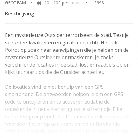
GEOTEAM
10 - 100 personen
15998
Beschrijving
Een mysterieuze Outsider terroriseert de stad. Test je
speurderskwaliteiten en ga als een echte Hercule
Poirot op zoek naar aanwijzingen die je helpen om de
mysterieuze Outsider te ontmaskeren. Je zoekt
verschillende locaties in de stad, lost er raadsels op en
kijkt uit naar tips die de Outsider achterliet.
De locaties vind je met behulp van een GPS
smartphone. De antwoorden helpen je om een GPS
code te ontcijferen en te activeren zodat je de
onbekende in het vizier krijgt op je schermpje. Elke
speurdersgroep heeft echter onvoldoende informatie,
waardoor het er op aan komt om de ontbrekende
informatie van de andere groepen te bekomen: er zal