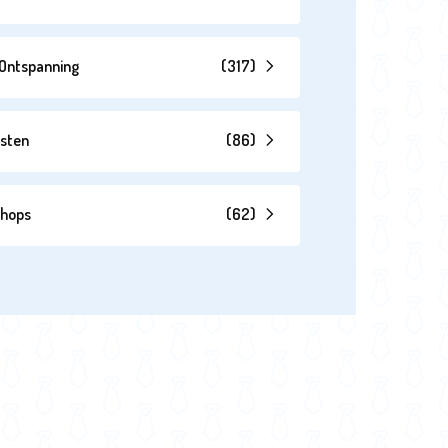
& Ontspanning
(
317
)
esten
(
86
)
shops
(
62
)