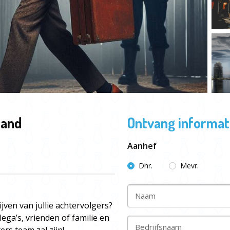
tand
Ontvang informati
Aanhef
Dhr.
Mevr.
Naam
ijven van jullie achtervolgers?
ega’s, vrienden of familie en
Bedrijfsnaam