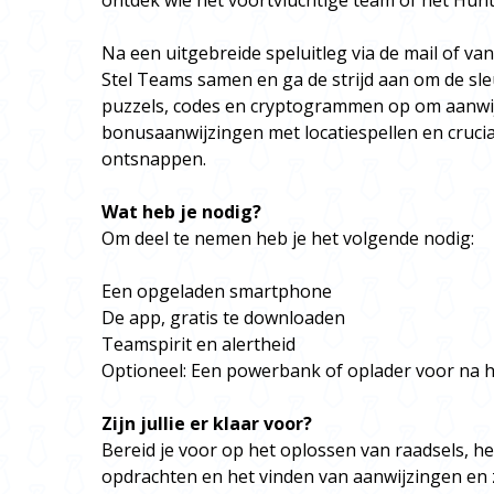
ontdek wie het voortvluchtige team of het Hunt
Na een uitgebreide speluitleg via de mail of va
Stel Teams samen en ga de strijd aan om de sleu
puzzels, codes en cryptogrammen op om aanwijz
bonusaanwijzingen met locatiespellen en cruci
ontsnappen.
Wat heb je nodig?
Om deel te nemen heb je het volgende nodig:
Een opgeladen smartphone
De app, gratis te downloaden
Teamspirit en alertheid
Optioneel: Een powerbank of oplader voor na h
Zijn jullie er klaar voor?
Bereid je voor op het oplossen van raadsels, he
opdrachten en het vinden van aanwijzingen en z