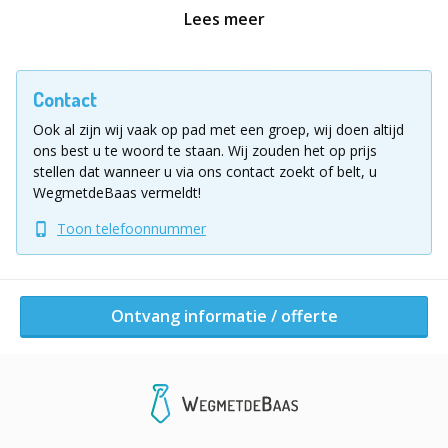
Overal! Als mobiel bedrijf kunnen we tot bij u komen of
Lees meer
we kunnen u een van onze vaste partnerlocaties
voorstellen.
Contact
Ontvang informatie / offerte
Ook al zijn wij vaak op pad met een groep, wij doen altijd
ons best u te woord te staan.
Wij zouden het op prijs
stellen dat wanneer u via ons contact zoekt of belt, u
Andere activiteiten van dit bedrijf
WegmetdeBaas vermeldt!
Toon telefoonnummer
Ontvang informatie / offerte
Highland Games