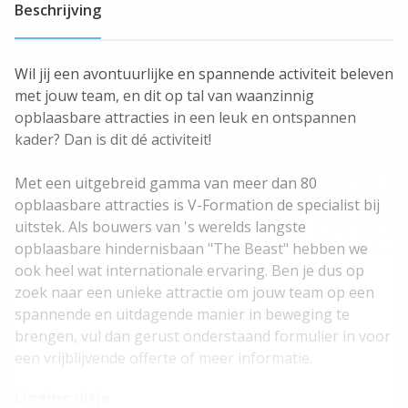
Beschrijving
Wil jij een avontuurlijke en spannende activiteit beleven
met jouw team, en dit op tal van waanzinnig
opblaasbare attracties in een leuk en ontspannen
kader? Dan is dit dé activiteit!
Met een uitgebreid gamma van meer dan 80
opblaasbare attracties is V-Formation de specialist bij
uitstek. Als bouwers van 's werelds langste
opblaasbare hindernisbaan "The Beast" hebben we
ook heel wat internationale ervaring. Ben je dus op
zoek naar een unieke attractie om jouw team op een
spannende en uitdagende manier in beweging te
brengen, vul dan gerust onderstaand formulier in voor
een vrijblijvende offerte of meer informatie.
Ligging uitje