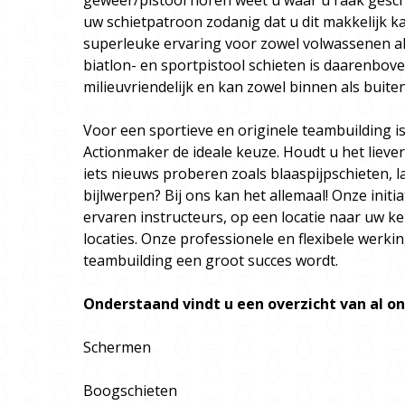
geweer/pistool horen weet u waar u raak gesch
uw schietpatroon zodanig dat u dit makkelijk k
superleuke ervaring voor zowel volwassenen al
biatlon- en sportpistool schieten is daarenbove
milieuvriendelijk en kan zowel binnen als buite
Voor een sportieve en originele teambuilding is 
Actionmaker de ideale keuze. Houdt u het liever
iets nieuws proberen zoals blaaspijpschieten, la
bijlwerpen? Bij ons kan het allemaal! Onze init
ervaren instructeurs, op een locatie naar uw k
locaties. Onze professionele en flexibele werki
teambuilding een groot succes wordt.
Onderstaand vindt u een overzicht van al on
Schermen
Boogschieten