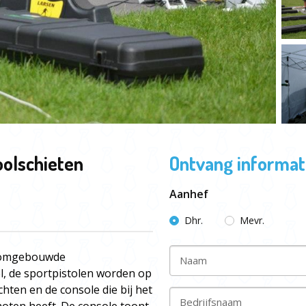
oolschieten
Ontvang informati
Aanhef
Dhr.
Mevr.
et omgebouwde
Naam
l, de sportpistolen worden op
chten en de console die bij het
Bedrijfsnaam