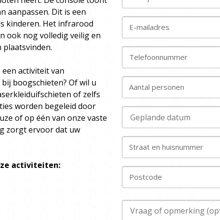
oten heeft. De console toont
an aanpassen. Dit is een
s kinderen. Het infrarood
E-mailadres
n ook nog volledig veilig en
n plaatsvinden.
Telefoonnummer
een activiteit van
 bij boogschieten? Of wil u
Aantal personen
serkleiduifschieten of zelfs
iaties worden begeleid door
euze of op één van onze vaste
ng zorgt ervoor dat uw
Straat en huisnummer
ze activiteiten:
Postcode