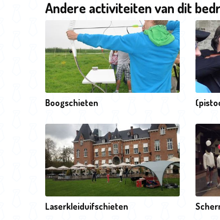
Andere activiteiten van dit bedr
Boogschieten
(pisto
Laserkleiduifschieten
Scher