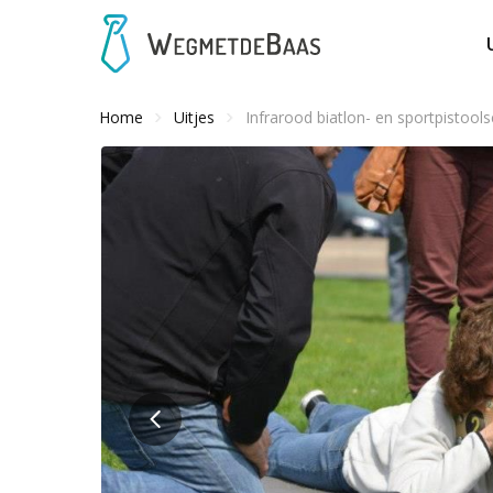
Home
Uitjes
Infrarood biatlon- en sportpistools