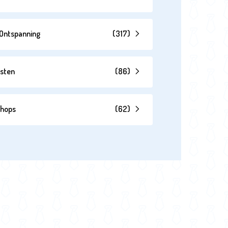
& Ontspanning
(
317
)
esten
(
86
)
shops
(
62
)