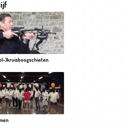
ijf
ol-)kruisboogschieten
men