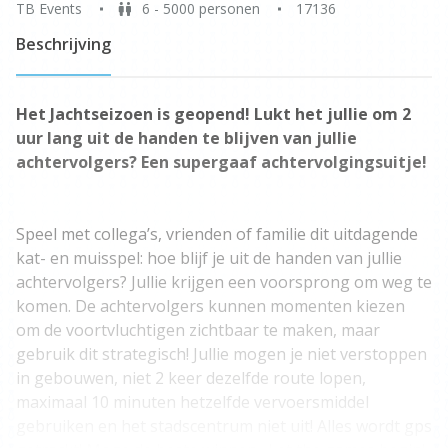
TB Events
6 - 5000 personen
17136
Beschrijving
Het Jachtseizoen is geopend! Lukt het jullie om 2
uur lang uit de handen te blijven van jullie
achtervolgers? Een supergaaf achtervolgingsuitje!
Speel met collega’s, vrienden of familie dit uitdagende
kat- en muisspel: hoe blijf je uit de handen van jullie
achtervolgers? Jullie krijgen een voorsprong om weg te
komen. De achtervolgers kunnen momenten kiezen
om de voortvluchtigen zichtbaar te maken, maar
gebruik dit strategisch! Jullie mogen je niet verstoppen
in gebouwen, niet 2 keer dezelfde route lopen,
maximaal 10 minuten hetzelfde vervoersmiddel
gebruiken en het stadscentrum niet uit! Alles wordt gps