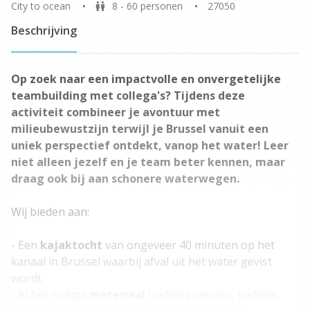
City to ocean
8 - 60 personen
27050
Beschrijving
Op zoek naar een impactvolle en onvergetelijke
teambuilding met collega's? Tijdens deze
activiteit combineer je avontuur met
milieubewustzijn terwijl je Brussel vanuit een
uniek perspectief ontdekt, vanop het water! Leer
niet alleen jezelf en je team beter kennen, maar
draag ook bij aan schonere waterwegen.
Wij bieden aan:
- Een
kajaktocht
van ongeveer 40 minuten op het
kanaal in Brussel waarbij afval uit het water gevist
wordt.
- Al het nodige
materiaal
(reddingsvesten, peddels,