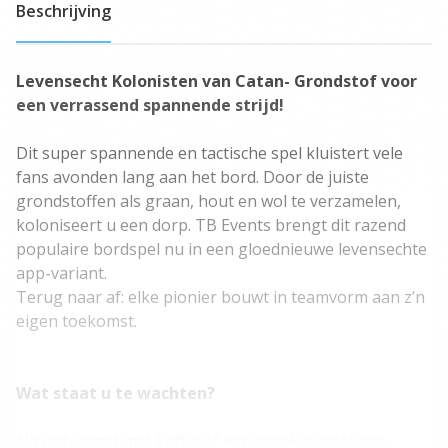
Beschrijving
Levensecht Kolonisten van Catan-
Grondstof voor
een verrassend spannende strijd!
Dit super spannende en tactische spel kluistert vele
fans avonden lang aan het bord. Door de juiste
grondstoffen als graan, hout en wol te verzamelen,
koloniseert u een dorp. TB Events brengt dit razend
populaire bordspel nu in een gloednieuwe levensechte
app-variant.
Terug naar af: elke pionier bouwt in teamvorm aan z’n
eigen toekomst.
Wat staat u te wachten?
Na ontvangst met koffie of een drankje volgt een