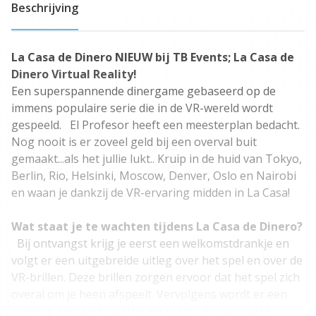
Beschrijving
La Casa de Dinero
NIEUW bij TB Events; La Casa de
Dinero Virtual Reality!
Een superspannende dinergame gebaseerd op de
immens populaire serie die in de VR-wereld wordt
gespeeld. El Profesor heeft een meesterplan bedacht.
Nog nooit is er zoveel geld bij een overval buit
gemaakt...als het jullie lukt.. Kruip in de huid van Tokyo,
Berlin, Rio, Helsinki, Moscow, Denver, Oslo en Nairobi
en waan je dankzij de VR-ervaring midden in La Casa!
Wat staat je te wachten tijdens La Casa de Dinero?
Bij ontvangst krijg je eerst een welkomstdrankje en
volgt er een uitgebreide uitleg over het spel en over de
VR-brillen. Deze brillen zorgen ervoor dat het spel zich
overal om je heen afspeelt. Vervolgens wordt er een
indeling gemaakt waarbij elk team uit maximaal 6