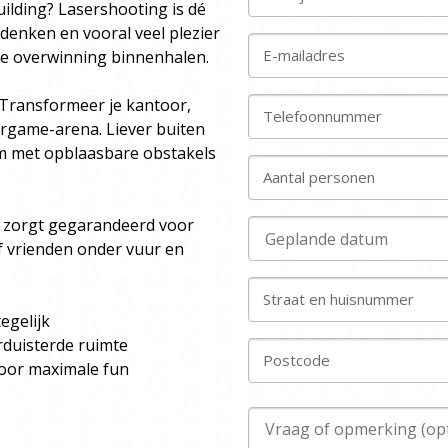
ilding? Lasershooting is dé
denken en vooral veel plezier
E-mailadres
de overwinning binnenhalen.
! Transformeer je kantoor,
Telefoonnummer
ergame-arena. Liever buiten
om met opblaasbare obstakels
Aantal personen
n zorgt gegarandeerd voor
f vrienden onder vuur en
Straat en huisnummer
egelijk
rduisterde ruimte
Postcode
voor maximale fun