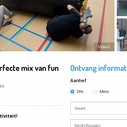
Video's
erfecte mix van fun
Ontvang informati
Aanhef
66
Dhr.
Mevr.
Naam
iviteit!
Bedrijfsnaam