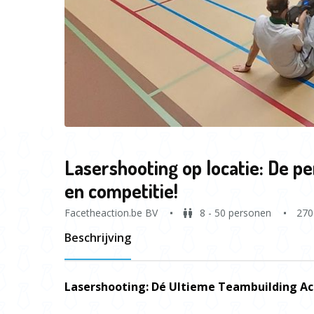
Lasershooting op locatie: De p
en competitie!
Facetheaction.be BV
8 - 50 personen
270
Beschrijving
Lasershooting: Dé Ultieme Teambuilding Act