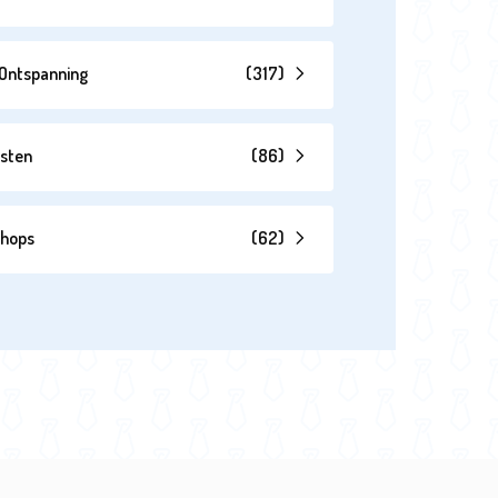
& Ontspanning
(
317
)
esten
(
86
)
shops
(
62
)