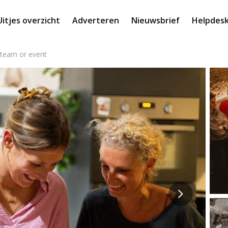
Uitjes overzicht
Adverteren
Nieuwsbrief
Helpdes
 team or event