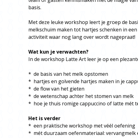
team of gasten kennismaken met de magie van L
basis.
Met deze leuke workshop leert je groep de basis
melkschuim maken tot hartjes schenken in een 
activiteit waar nog lang over wordt nagepraat!
Wat kun je verwachten?
In de workshop Latte Art leer je op een plezant
* de basis van het melk opstomen
* hartjes en golvende hartjes maken in je capp
* de flow van het gieten
* de wetenschap achter het stomen van melk
* hoe je thuis romige cappuccino of latte mét
Het is verder
* een praktische workshop met véél oefening
* mét duurzaam oefenmateriaal: vervangmelk 