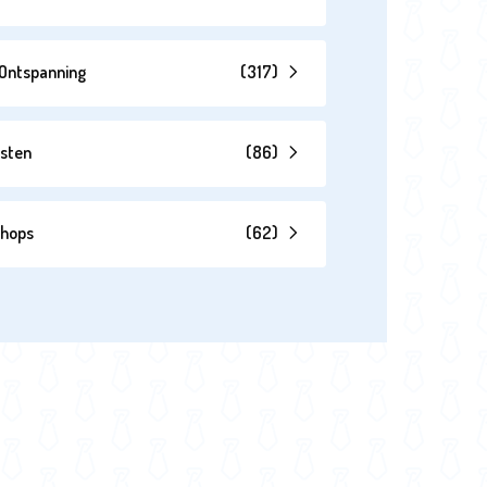
& Ontspanning
(
317
)
esten
(
86
)
shops
(
62
)