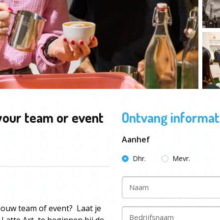
your team or event
Ontvang informati
Aanhef
Dhr.
Mevr.
Naam
 jouw team of event? Laat je
Bedrijfsnaam