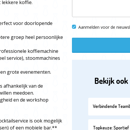
t lekkere koffie.
perfect voor doorlopende
Aanmelden voor de nieuwsb
tere groep heel persoonlijke
professionele koffiemachine
deel service), stoommachines
n en grote evenementen.
Bekijk ook 
s afhankelijk van de
willen meedoen.
igheid en de workshop
Verbindende Teamb
cktailservice is ook mogelijk
tsen) of een mobiele bar.**
Topkeuze: Sportief 