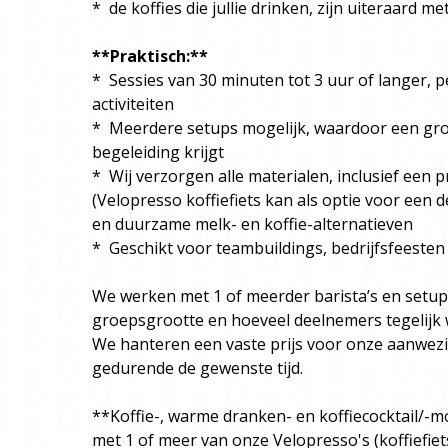
* de koffies die jullie drinken, zijn uiteraard me
**Praktisch:**
* Sessies van 30 minuten tot 3 uur of langer, 
activiteiten
* Meerdere setups mogelijk, waardoor een gro
begeleiding krijgt
* Wij verzorgen alle materialen, inclusief een 
(Velopresso koffiefiets kan als optie voor een 
en duurzame melk- en koffie-alternatieven
* Geschikt voor teambuildings, bedrijfsfeeste
We werken met 1 of meerder barista’s en setup
groepsgrootte en hoeveel deelnemers tegelijk 
We hanteren een vaste prijs voor onze aanwez
gedurende de gewenste tijd.
**Koffie-, warme dranken- en koffiecocktail/-mo
met 1 of meer van onze Velopresso's (koffiefie