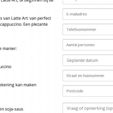
atte Art, te beginnen bij de
E-mailadres
 van Latte Art: van perfect
cappuccino. Een plezante
Telefoonnummer
Aantal personen
e manier:
uccino
Straat en huisnummer
 tekening kan maken
Postcode
en soja-saus