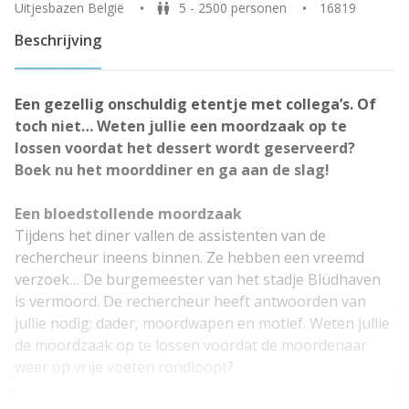
Uitjesbazen België
5 - 2500 personen
16819
Beschrijving
Een gezellig onschuldig etentje met collega’s. Of
toch niet… Weten jullie een moordzaak op te
lossen voordat het dessert wordt geserveerd?
Boek nu het moorddiner en ga aan de slag!
Een bloedstollende moordzaak
Tijdens het diner vallen de assistenten van de
rechercheur ineens binnen. Ze hebben een vreemd
verzoek… De burgemeester van het stadje Blüdhaven
is vermoord. De rechercheur heeft antwoorden van
jullie nodig: dader, moordwapen en motief. Weten jullie
de moordzaak op te lossen voordat de moordenaar
weer op vrije voeten rondloopt?