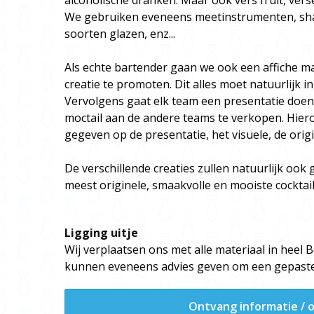
alcoholische dranken. Maar ook vers fruit, ver
We gebruiken eveneens meetinstrumenten, shake
soorten glazen, enz...
Als echte bartender gaan we ook een affiche 
creatie te promoten. Dit alles moet natuurlijk i
Vervolgens gaat elk team een presentatie doen o
moctail aan de andere teams te verkopen. Hie
gegeven op de presentatie, het visuele, de origin
De verschillende creaties zullen natuurlijk ook
meest originele, smaakvolle en mooiste cockta
Ligging uitje
Wij verplaatsen ons met alle materiaal in heel 
kunnen eveneens advies geven om een gepaste l
Ontvang informatie / o