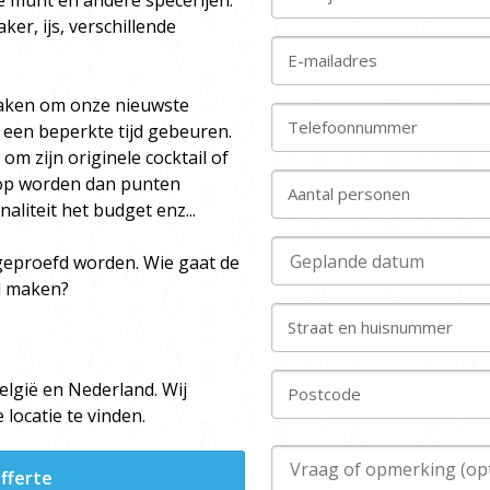
se munt en andere specerijen.
r, ijs, verschillende
E-mailadres
maken om onze nieuwste
Telefoonnummer
n een beperkte tijd gebeuren.
m zijn originele cocktail of
rop worden dan punten
Aantal personen
aliteit het budget enz...
 geproefd worden. Wie gaat de
il maken?
Straat en huisnummer
België en Nederland. Wij
Postcode
ocatie te vinden.
fferte