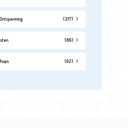
& Ontspanning
(
317
)
esten
(
86
)
shops
(
62
)