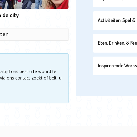
n de city
Activiteiten: Spel 
iten
Eten, Drinken, & Fe
Inspirerende Work
altijd ons best u te woord te
via ons contact zoekt of belt, u