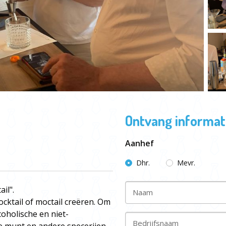
Ontvang informati
Aanhef
Dhr.
Mevr.
il".
Naam
cktail of moctail creëren. Om
coholische en niet-
Bedrijfsnaam