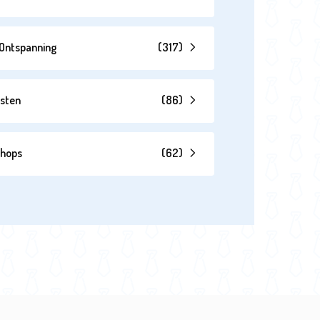
& Ontspanning
(
317
)
esten
(
86
)
shops
(
62
)