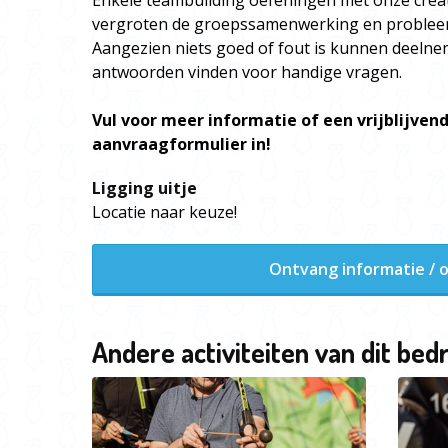
Enkele teambuilding oefeningen met onze creati
vergroten de groepssamenwerking en problee
Aangezien niets goed of fout is kunnen deelne
antwoorden vinden voor handige vragen.
Vul voor meer informatie of een vrijblijvend
aanvraagformulier in!
Ligging uitje
Locatie naar keuze!
Ontvang informatie / o
Andere activiteiten van dit bedr