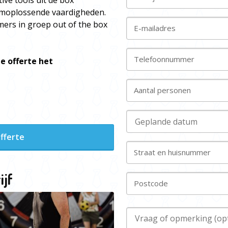
ve tools uit de box
moplossende vaardigheden.
mers in groep out of the box
E-mailadres
Telefoonnummer
e offerte het
Aantal personen
fferte
Straat en huisnummer
ijf
Postcode