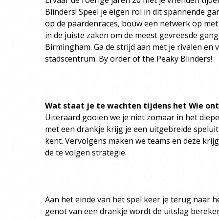
Ervaar de roerige jaren 20 met je vrienden tijd
Blinders! Speel je eigen rol in dit spannende g
op de paardenraces, bouw een netwerk op met v
in de juiste zaken om de meest gevreesde gang
Birmingham. Ga de strijd aan met je rivalen en vo
stadscentrum. By order of the Peaky Blinders!
Wat staat je te wachten tijdens het Wie ont
Uiteraard gooien we je niet zomaar in het diep
met een drankje krijg je een uitgebreide speluitl
kent. Vervolgens maken we teams en deze krijge
de te volgen strategie.
Aan het einde van het spel keer je terug naar 
genot van een drankje wordt de uitslag bereke