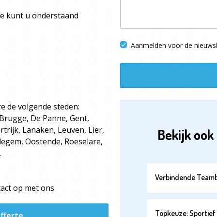
rte kunt u onderstaand
Aanmelden voor de nieuwsb
re de volgende steden:
 Brugge, De Panne, Gent,
trijk, Lanaken, Leuven, Lier,
Bekijk ook 
legem, Oostende, Roeselare,
.
Verbindende Teamb
tact op met ons
Topkeuze: Sportief 
fferte