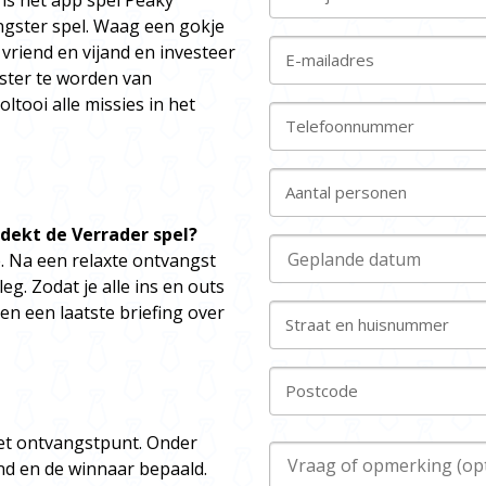
ens het app spel Peaky
angster spel. Waag een gokje
riend en vijand en investeer
E-mailadres
ster te worden van
ltooi alle missies in het
Telefoonnummer
Aantal personen
dekt de Verrader spel?
e. Na een relaxte ontvangst
eg. Zodat je alle ins en outs
n een laatste briefing over
Straat en huisnummer
Postcode
het ontvangstpunt. Onder
nd en de winnaar bepaald.