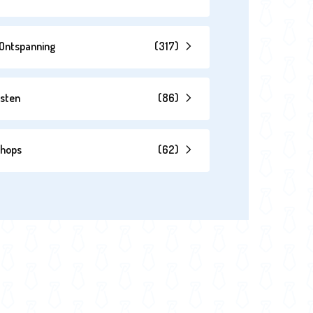
& Ontspanning
(
317
)
esten
(
86
)
shops
(
62
)