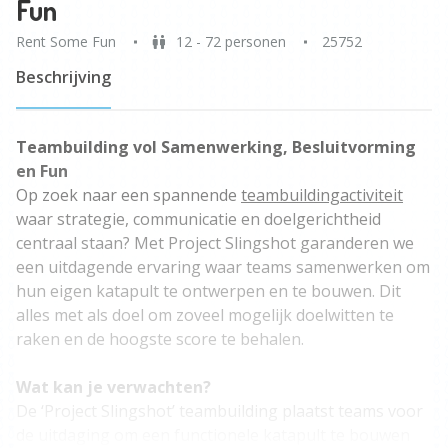
Fun
Rent Some Fun
12 - 72 personen
25752
Beschrijving
Teambuilding vol Samenwerking, Besluitvorming
en Fun
Op zoek naar een spannende
teambuildingactiviteit
waar strategie, communicatie en doelgerichtheid
centraal staan? Met Project Slingshot garanderen we
een uitdagende ervaring waar teams samenwerken om
hun eigen katapult te ontwerpen en te bouwen. Dit
alles met als doel om zoveel mogelijk doelwitten te
raken en de hoogste score te behalen.
Wat kan je verwachten?
De ‘Project Slingshot’ teambuilding plaatst teams voor
de uitdaging om een functionele katapult te bouwen