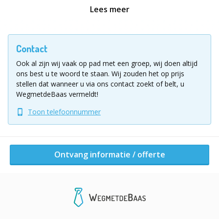
Lees meer
Doel:
Probeer zoveel mogelijk punten te verzamelen
met je Schotse Clan en kroon je tot de beste clan!
Contact
Praktische info:
Het programma ‘Real Scottisch
Ook al zijn wij vaak op pad met een groep, wij doen altijd
Highland Games’ is een outdoor programma. Daarom
ons best u te woord te staan.
Wij zouden het op prijs
voorzien we ons dan ook altijd om dit outdoor te laten
stellen dat wanneer u via ons contact zoekt of belt, u
doorgaan. Je zorgt er dus best voor dat je voorzien
WegmetdeBaas vermeldt!
bent op regenweer.
Toon telefoonnummer
Ligging uitje
We zijn actief over gans België en zoeken graag mee
naar een geschikte locatie voor uw team!
Ontvang informatie / offerte
Ontvang informatie / offerte
Andere activiteiten van dit bedrijf