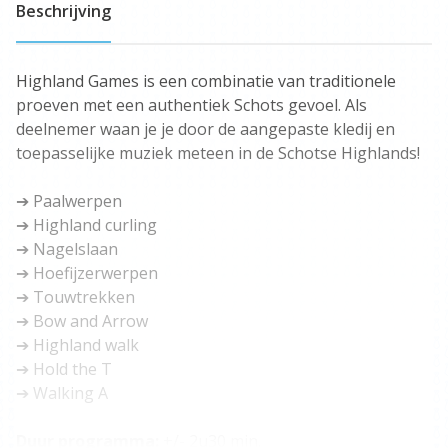
Beschrijving
Highland Games is een combinatie van traditionele
proeven met een authentiek Schots gevoel. Als
deelnemer waan je je door de aangepaste kledij en
toepasselijke muziek meteen in de Schotse Highlands!
➔ Paalwerpen
➔ Highland curling
➔ Nagelslaan
➔ Hoefijzerwerpen
➔ Touwtrekken
➔ Bow and Arrow
➔ Highland walk
➔ Hold the T
➔ Walking A
Duur programma:
+/- 2u30 min.