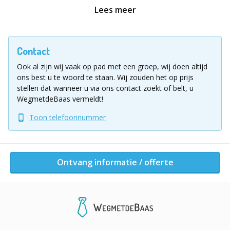
achter hoe je kunt ontsnappen! Denk jij dat het je lukt
Lees meer
binnen de tijd? Een spannend en actieve
teambuildingactiviteit in de stad!
Contact
Wat staat je te wachten tijdens de Secret Escape
Ook al zijn wij vaak op pad met een groep, wij doen altijd
Game:
ons best u te woord te staan.
Wij zouden het op prijs
stellen dat wanneer u via ons contact zoekt of belt, u
Bij het beginpunt krijgen jullie telefonisch een
WegmetdeBaas vermeldt!
uitgebreide uitleg over het spel. Vervolgens worden de
Toon telefoonnummer
teams samengesteld, zodat je weet met wie je de strijd
aangaat.. Dan ga je de stad in met je team om meerdere
locaties te bezoeken. Lukt het jullie om als eerste alle
codes te kraken en aanwijzingen te vinden om te
Ontvang informatie / offerte
ontsnappen?
Aan het einde van het spel keer je terug naar het
ontvangstpunt voor de uitslag van het spel.