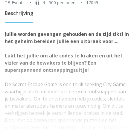
TB Events
4 - 500 personen
17049
Beschrijving
Jullie worden gevangen gehouden en de tijd tikt! In
het geheim bereiden jullie een uitbraak voor….
Lukt het jullie om alle codes te kraken en uit het
vizier van de bewakers te blijven? Een
superspannend ontsnappingsuitje!
De Secret Escape Game is een thrill seeking City Game
waarbij je als team moet proberen te ontsnappen aan
je bewakers. Om te ontsnappen heb je codes, sleutels
en materialen zoals hamers en touw nodig. Om dit te
verkrijgen bezoek je verschillende locaties in de stad.
Door het oplossen van spannende puzzels en het
vinden van geheime aanwijzingen kom je er langzaam