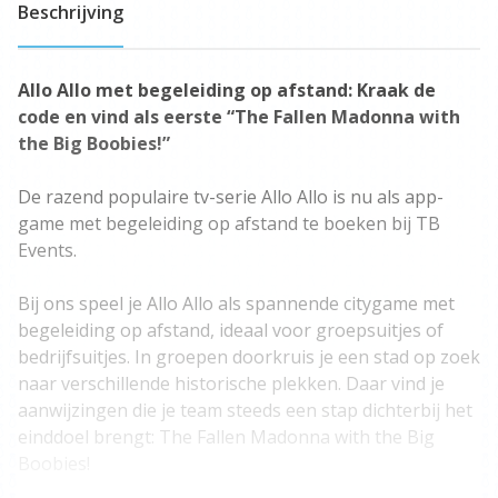
Beschrijving
Allo Allo met begeleiding op afstand: Kraak de
code en vind als eerste “The Fallen Madonna with
the Big Boobies!”
De razend populaire tv-serie Allo Allo is nu als app-
game met begeleiding op afstand te boeken bij TB
Events.
Bij ons speel je Allo Allo als spannende citygame met
begeleiding op afstand, ideaal voor groepsuitjes of
bedrijfsuitjes. In groepen doorkruis je een stad op zoek
naar verschillende historische plekken. Daar vind je
aanwijzingen die je team steeds een stap dichterbij het
einddoel brengt: The Fallen Madonna with the Big
Boobies!