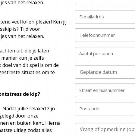
jes van het relaxen.
E-mailadres
nd veel lol en plezier! Ken jij
sskip is? Tijd voor
Telefoonnummer
jes van het relaxen.
hten uit, die je laten
Aantal personen
manier kun je zelfs
oel van dit spel is om de
estreste situaties om te
Straat en huisnummer
ontstress de kip?
 Nadat jullie relaxed zijn
Postcode
itgelegd door onze
nnen en buiten kent. Hierna
aatste uitleg zodat alles