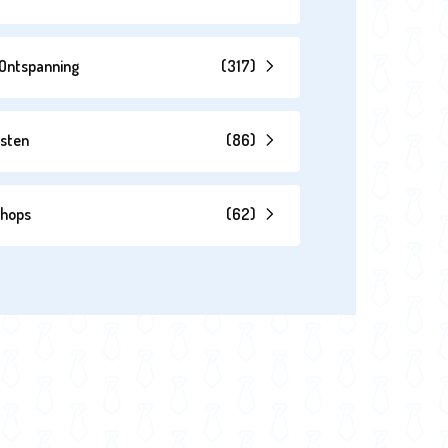
& Ontspanning
(
317
)
esten
(
86
)
shops
(
62
)