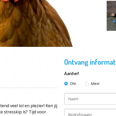
Ontvang informati
Aanhef
Dhr.
Mevr.
Naam
nd veel lol en plezier! Ken jij
e stresskip is? Tijd voor
Bedrijfsnaam