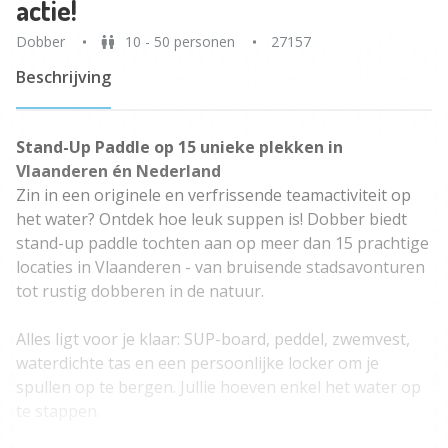
actie!
Dobber
10 - 50 personen
27157
Beschrijving
Stand-Up Paddle op 15 unieke plekken in
Vlaanderen én Nederland
Zin in een originele en verfrissende teamactiviteit op
het water? Ontdek hoe leuk suppen is! Dobber biedt
stand-up paddle tochten aan op meer dan 15 prachtige
locaties in Vlaanderen - van bruisende stadsavonturen
tot rustig dobberen in de natuur.
Alles ligt voor je klaar: SUP-board, peddel, zwemvest,
waterdichte tas en een persoonlijke locker om je
spullen op te bergen. Jullie hoeven enkel het water op
te stappen.