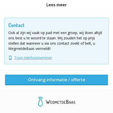
Ideaal voor teambuildings, afterworks of een
Lees meer
ontspannen moment met collega’s.
Vraag vrijblijvend een offerte aan via het
Contact
formulier.
Ook al zijn wij vaak op pad met een groep, wij doen altijd
Ligging uitje
ons best u te woord te staan.
Wij zouden het op prijs
stellen dat wanneer u via ons contact zoekt of belt, u
Onze Dobber-locaties
WegmetdeBaas vermeldt!
Nieuwpoort | Spaarbekken
Toon telefoonnummer
Nieuwendammeweg, 8620 Nieuwpoort
Kortrijk | Buda Eiland
Ontvang informatie / offerte
Reepkaai 50, 8500 Kortrijk
Gent | Blaarmeersen
Vissersdijk, 9000 Gent
Gent | Keizerpoort