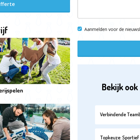
fferte
ijf
Aanmelden voor de nieuwsb
Bekijk ook 
rijspelen
Verbindende Teamb
Topkeuze: Sportief 