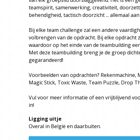
van elk groepslid doorslaggevend. Het is een gev
teamspirit, samenwerking, creativiteit, doorze
behendigheid, tactisch doorzicht ... allemaal a
Bij elke team challenge zal een andere vaardigh
volbrengen van de opdracht. Bij elke opdracht z
waardoor op het einde van de teambuilding ee
Met deze teambuilding breng je de groep dichter 
gegarandeerd!
Voorbeelden van opdrachten? Rekenmachine, M
Magic Stick, Toxic Waste, Team Puzzle, Drop The
Vul voor meer informatie of een vrijblijvend vo
in!
Ligging uitje
Overal in België en daarbuiten.