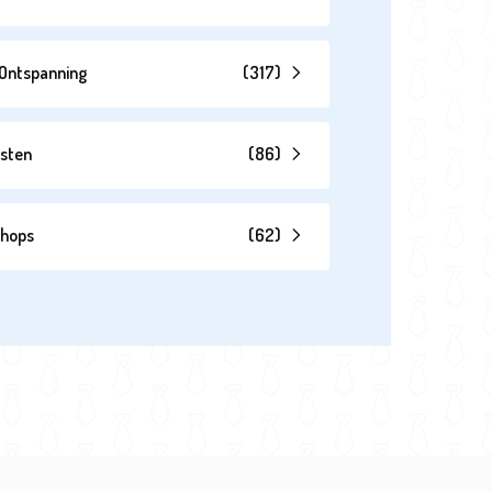
& Ontspanning
(
317
)
esten
(
86
)
shops
(
62
)